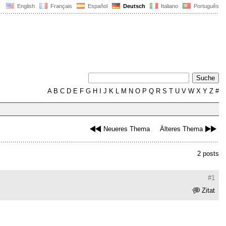
English
Français
Español
Deutsch
Italiano
Português
A
B
C
D
E
F
G
H
I
J
K
L
M
N
O
P
Q
R
S
T
U
V
W
X
Y
Z
#
Neueres Thema
Älteres Thema
2 posts
#1
Zitat