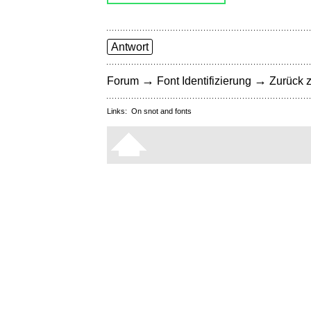
Antwort
→
→
Forum
Font Identifizierung
Zurück z
Links:
On snot and fonts