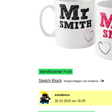
Identifizierter Font
Sketch Block
Vorgeschlagen von
estabros
estabros
26.10.2015 um 16:29