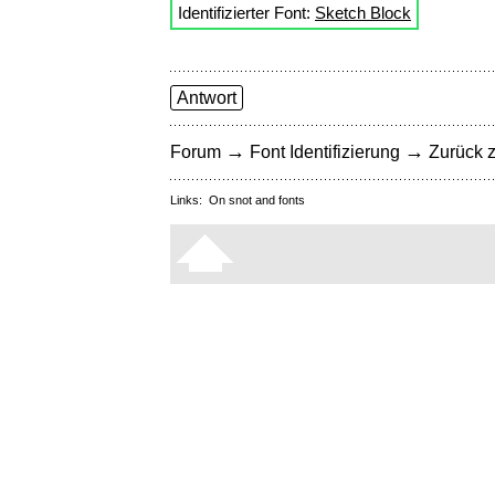
Identifizierter Font:
Sketch Block
Antwort
→
→
Forum
Font Identifizierung
Zurück z
Links:
On snot and fonts