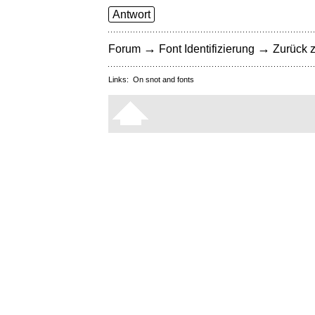
Antwort
→
→
Forum
Font Identifizierung
Zurück z
Links:
On snot and fonts