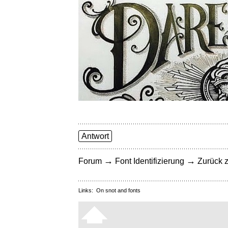
Antwort
→
→
Forum
Font Identifizierung
Zurück z
Links:
On snot and fonts