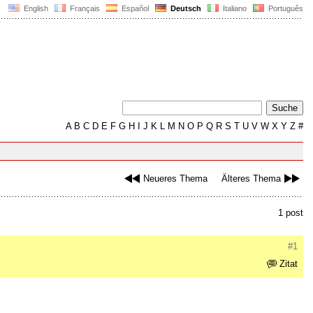
English
Français
Español
Deutsch
Italiano
Português
A
B
C
D
E
F
G
H
I
J
K
L
M
N
O
P
Q
R
S
T
U
V
W
X
Y
Z
#
Neueres Thema
Älteres Thema
1 post
#1
Zitat