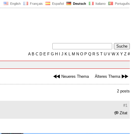
English
Français
Español
Deutsch
Italiano
Português
A
B
C
D
E
F
G
H
I
J
K
L
M
N
O
P
Q
R
S
T
U
V
W
X
Y
Z
#
Neueres Thema
Älteres Thema
2 posts
#1
Zitat