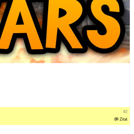
#2
Zitat