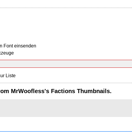
n Font einsenden
kzeuge
ur Liste
from MrWoofless's Factions Thumbnails.