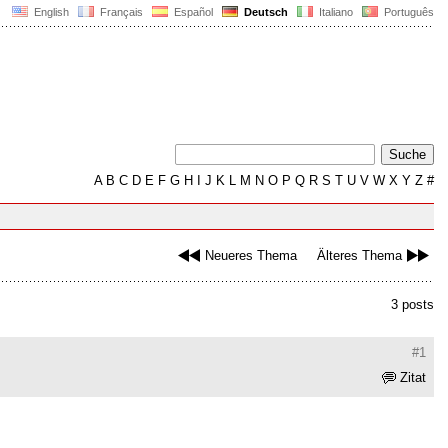
English
Français
Español
Deutsch
Italiano
Português
A
B
C
D
E
F
G
H
I
J
K
L
M
N
O
P
Q
R
S
T
U
V
W
X
Y
Z
#
Neueres Thema
Älteres Thema
3 posts
#1
Zitat