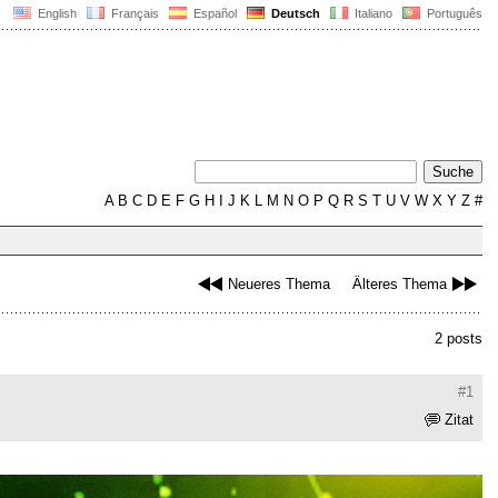
English
Français
Español
Deutsch
Italiano
Português
A
B
C
D
E
F
G
H
I
J
K
L
M
N
O
P
Q
R
S
T
U
V
W
X
Y
Z
#
Neueres Thema
Älteres Thema
2 posts
#1
Zitat