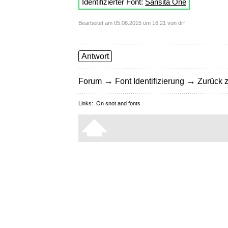
Identifizierter Font:
Sansita One
Bearbeitet am 05.08.2015 um 16:21 von drf
Antwort
→
→
Forum
Font Identifizierung
Zurück z
Links:
On snot and fonts