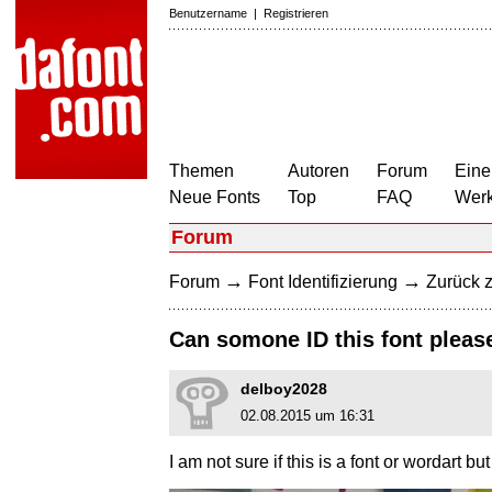
Benutzername
|
Registrieren
Themen
Autoren
Forum
Eine
Neue Fonts
Top
FAQ
Wer
Forum
→
→
Forum
Font Identifizierung
Zurück z
Can somone ID this font please
delboy2028
02.08.2015 um 16:31
I am not sure if this is a font or wordart bu