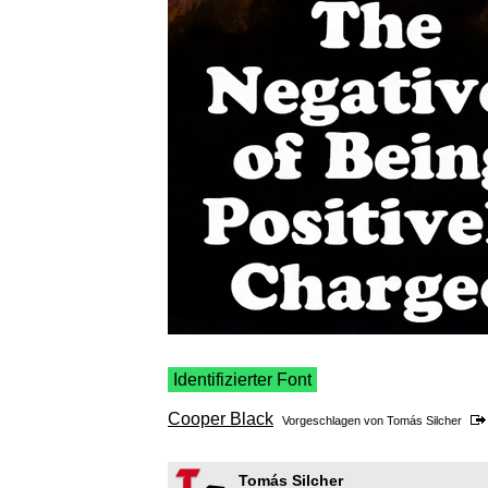
Identifizierter Font
Cooper Black
Vorgeschlagen von
Tomás Silcher
Tomás Silcher