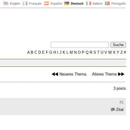
English
Français
Español
Deutsch
Italiano
Português
A
B
C
D
E
F
G
H
I
J
K
L
M
N
O
P
Q
R
S
T
U
V
W
X
Y
Z
#
Neueres Thema
Älteres Thema
3 posts
#1
Zitat