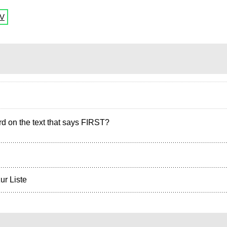
CV
n the text that says FIRST?
ur Liste