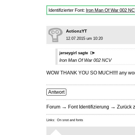
Identifizierter Font:
Iron Man Of War 002 N
ActionzYT
12.07.2015 um 10:20
jerseygirl sagte
Iron Man Of War 002 NCV
WOW THANK YOU SO MUCH!!!! any word o
Antwort
→
→
Forum
Font Identifizierung
Zurück z
Links:
On snot and fonts