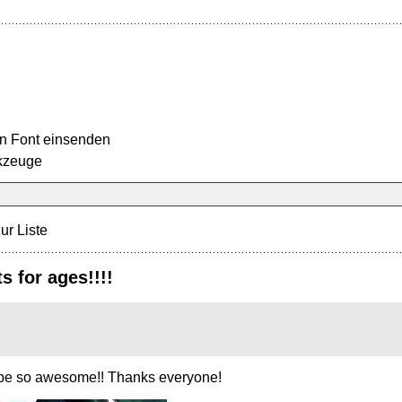
n Font einsenden
kzeuge
ur Liste
s for ages!!!!
ld be so awesome!! Thanks everyone!