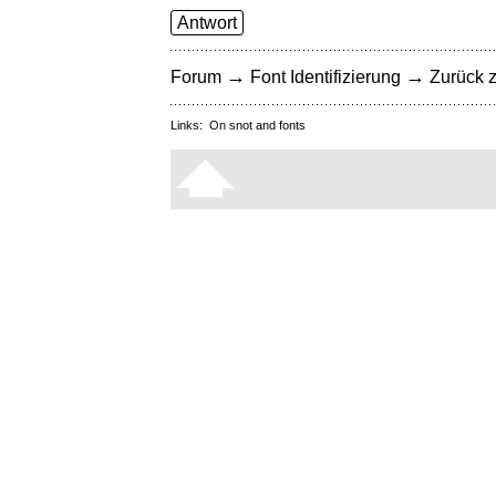
Antwort
→
→
Forum
Font Identifizierung
Zurück z
Links:
On snot and fonts