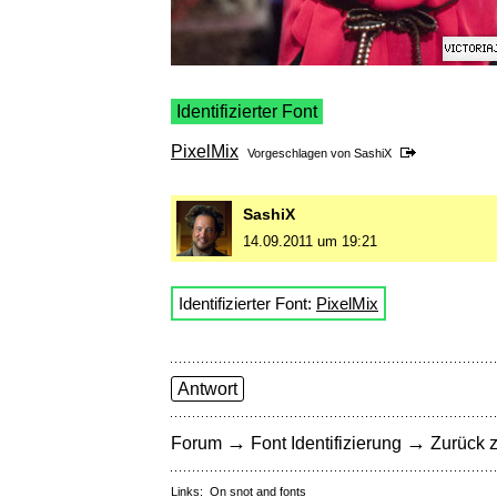
Identifizierter Font
PixelMix
Vorgeschlagen von
SashiX
SashiX
14.09.2011 um 19:21
Identifizierter Font:
PixelMix
Antwort
→
→
Forum
Font Identifizierung
Zurück z
Links:
On snot and fonts