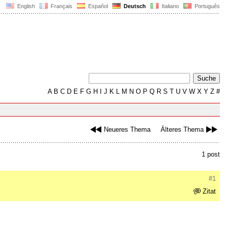
English
Français
Español
Deutsch
Italiano
Português
A
B
C
D
E
F
G
H
I
J
K
L
M
N
O
P
Q
R
S
T
U
V
W
X
Y
Z
#
Neueres Thema
Älteres Thema
1 post
#1
Zitat