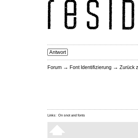
Antwort
→
→
Forum
Font Identifizierung
Zurück z
Links:
On snot and fonts