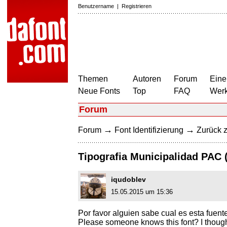
Benutzername
|
Registrieren
Themen
Autoren
Forum
Eine
Neue Fonts
Top
FAQ
Wer
Forum
→
→
Forum
Font Identifizierung
Zurück z
Tipografia Municipalidad PAC 
iqudoblev
15.05.2015 um 15:36
Por favor alguien sabe cual es esta fuent
Please someone knows this font? I thought