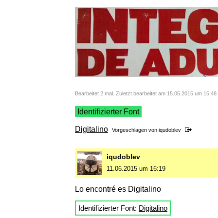
Bearbeitet 2 mal. Zuletzt bearbeitet am 15.05.2015 um 15:48
Identifizierter Font
Digitalino
Vorgeschlagen von
iqudoblev
iqudoblev
11.06.2015 um 16:19
Lo encontré es Digitalino
Identifizierter Font:
Digitalino