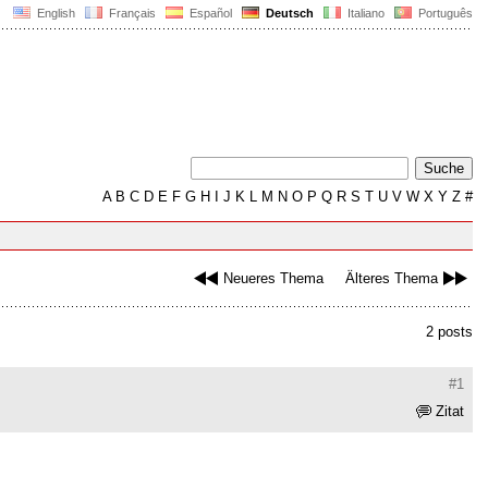
English
Français
Español
Deutsch
Italiano
Português
A
B
C
D
E
F
G
H
I
J
K
L
M
N
O
P
Q
R
S
T
U
V
W
X
Y
Z
#
Neueres Thema
Älteres Thema
2 posts
#1
Zitat