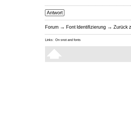
Antwort
→
→
Forum
Font Identifizierung
Zurück z
Links:
On snot and fonts