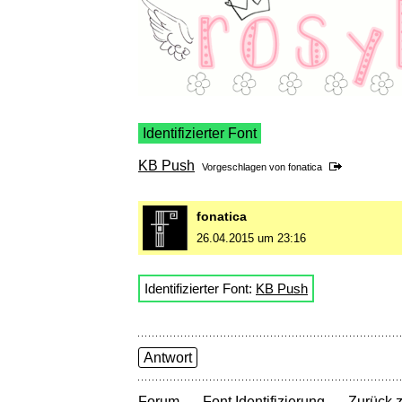
Identifizierter Font
KB Push
Vorgeschlagen von
fonatica
fonatica
26.04.2015 um 23:16
Identifizierter Font:
KB Push
Antwort
→
→
Forum
Font Identifizierung
Zurück z