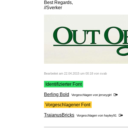
Best Regards,
//Sverker
Bearbeitet am 22.04.2015 um 00:18 von svab
Identifizierter Font
Berling Bold
Vorgeschlagen von
jerseygirl
Vorgeschlagener Font
TrajanusBricks
Vorgeschlagen von
hayley91