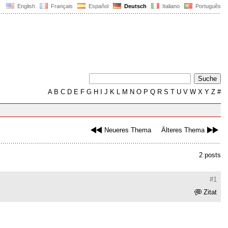
English
Français
Español
Deutsch
Italiano
Português
A
B
C
D
E
F
G
H
I
J
K
L
M
N
O
P
Q
R
S
T
U
V
W
X
Y
Z
#
Neueres Thema
Älteres Thema
2 posts
#1
Zitat