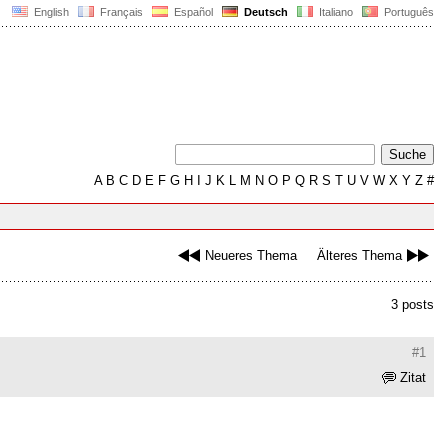
English
Français
Español
Deutsch
Italiano
Português
A
B
C
D
E
F
G
H
I
J
K
L
M
N
O
P
Q
R
S
T
U
V
W
X
Y
Z
#
Neueres Thema
Älteres Thema
3 posts
#1
Zitat