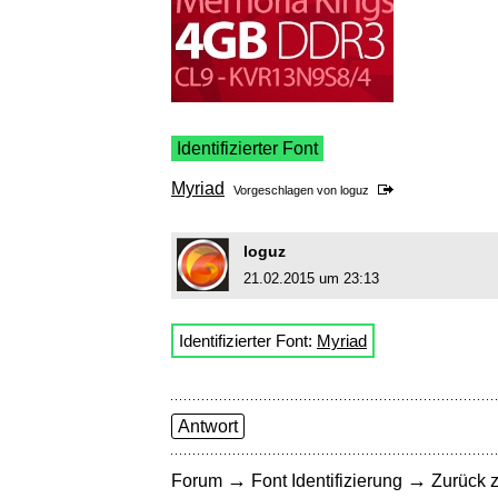
Identifizierter Font
Myriad
Vorgeschlagen von
loguz
loguz
21.02.2015 um 23:13
Identifizierter Font:
Myriad
Antwort
→
→
Forum
Font Identifizierung
Zurück z