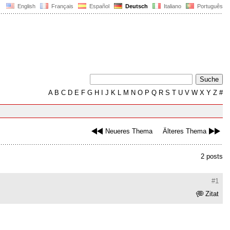
English
Français
Español
Deutsch
Italiano
Português
A
B
C
D
E
F
G
H
I
J
K
L
M
N
O
P
Q
R
S
T
U
V
W
X
Y
Z
#
Neueres Thema
Älteres Thema
2 posts
#1
Zitat