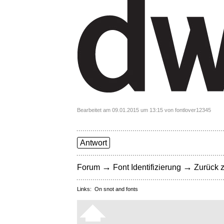
Bearbeitet am 09.01.2015 um 13:15 von fontlover12345
Antwort
→
→
Forum
Font Identifizierung
Zurück z
Links:
On snot and fonts