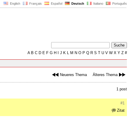
English
Français
Español
Deutsch
Italiano
Português
A
B
C
D
E
F
G
H
I
J
K
L
M
N
O
P
Q
R
S
T
U
V
W
X
Y
Z
#
Neueres Thema
Älteres Thema
1 post
#1
Zitat