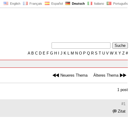
English
Français
Español
Deutsch
Italiano
Português
A
B
C
D
E
F
G
H
I
J
K
L
M
N
O
P
Q
R
S
T
U
V
W
X
Y
Z
#
Neueres Thema
Älteres Thema
1 post
#1
Zitat