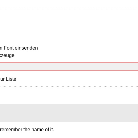
n Font einsenden
kzeuge
ur Liste
o remember the name of it.