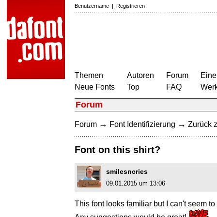
Benutzername
|
Registrieren
Themen
Autoren
Forum
Eine
Neue Fonts
Top
FAQ
Wer
Forum
→
→
Forum
Font Identifizierung
Zurück z
Font on this shirt?
smilesncries
09.01.2015 um 13:06
This font looks familiar but I can't seem t