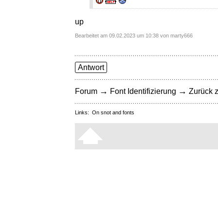
up
Bearbeitet am 09.02.2023 um 10:38 von marty666
Antwort
→
→
Forum
Font Identifizierung
Zurück z
Links:
On snot and fonts