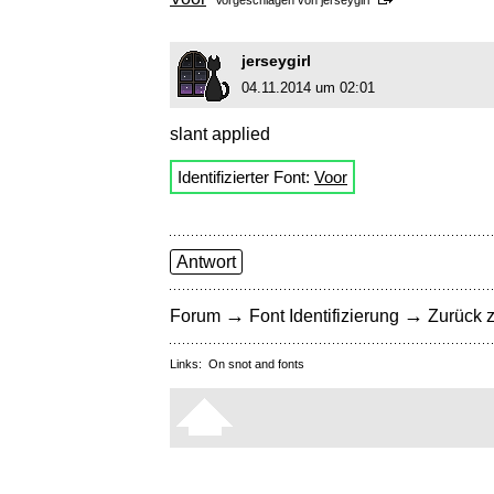
Vorgeschlagen von
jerseygirl
jerseygirl
04.11.2014 um 02:01
slant applied
Identifizierter Font:
Voor
Antwort
→
→
Forum
Font Identifizierung
Zurück z
Links:
On snot and fonts