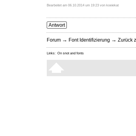
Bearbeitet am 06.10.2014 um 19:23 von koeiekat
Antwort
→
→
Forum
Font Identifizierung
Zurück z
Links:
On snot and fonts