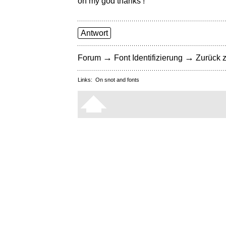
oh my god thanks !
Antwort
→
→
Forum
Font Identifizierung
Zurück z
Links:
On snot and fonts