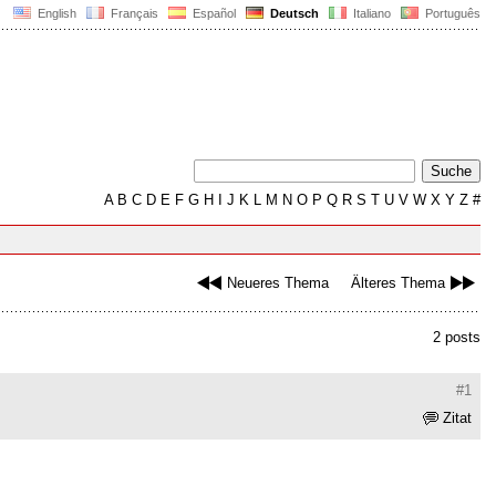
English
Français
Español
Deutsch
Italiano
Português
A
B
C
D
E
F
G
H
I
J
K
L
M
N
O
P
Q
R
S
T
U
V
W
X
Y
Z
#
Neueres Thema
Älteres Thema
2 posts
#1
Zitat