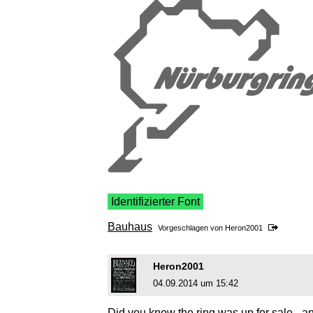
Identifizierter Font
Bauhaus
Vorgeschlagen von
Heron2001
Heron2001
04.09.2014 um 15:42
Did you know the ring was up for sale - a