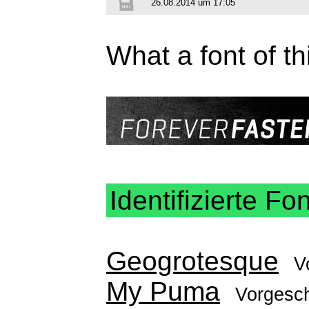
26.08.2014 um 17:05
What a font of th
Identifizierte Fo
Geogrotesque
V
My Puma
Vorgesc