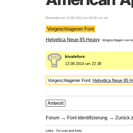
Bearbeitet am 14.08.2014 um 09:58 von drf
Vorgeschlagener Font
Helvetica Neue 85 Heavy
Vorgeschlagen von
k
kivalefors
13.08.2014 um 22:38
Vorgeschlagener Font:
Helvetica Neue 85 
Antwort
→
→
Forum
Font Identifizierung
Zurück z
Links:
On snot and fonts