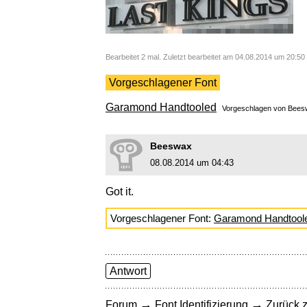
Bearbeitet 2 mal. Zuletzt bearbeitet am 04.08.2014 um 20:5
Vorgeschlagener Font
Garamond Handtooled
Vorgeschlagen von
Bees
Beeswax
08.08.2014 um 04:43
Got it.
Vorgeschlagener Font:
Garamond Handtool
Antwort
→
→
Forum
Font Identifizierung
Zurück z