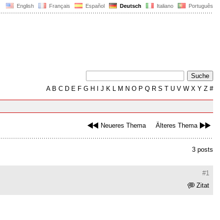
English
Français
Español
Deutsch
Italiano
Português
A
B
C
D
E
F
G
H
I
J
K
L
M
N
O
P
Q
R
S
T
U
V
W
X
Y
Z
#
Neueres Thema
Älteres Thema
3 posts
#1
Zitat