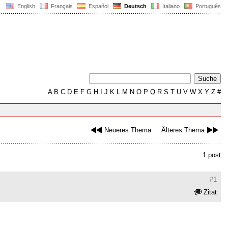
English
Français
Español
Deutsch
Italiano
Português
A
B
C
D
E
F
G
H
I
J
K
L
M
N
O
P
Q
R
S
T
U
V
W
X
Y
Z
#
Neueres Thema
Älteres Thema
1 post
#1
Zitat