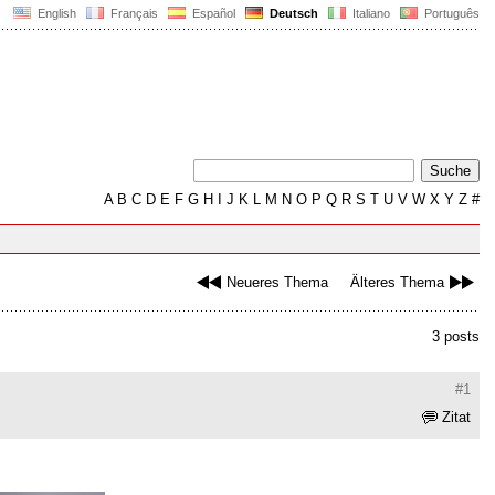
English
Français
Español
Deutsch
Italiano
Português
A
B
C
D
E
F
G
H
I
J
K
L
M
N
O
P
Q
R
S
T
U
V
W
X
Y
Z
#
Neueres Thema
Älteres Thema
3 posts
#1
Zitat