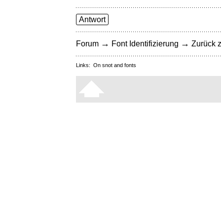
Antwort
→
→
Forum
Font Identifizierung
Zurück z
Links:
On snot and fonts