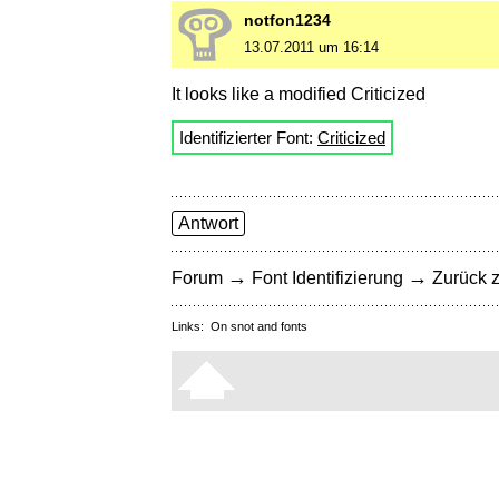
notfon1234
13.07.2011 um 16:14
It looks like a modified Criticized
Identifizierter Font:
Criticized
Antwort
→
→
Forum
Font Identifizierung
Zurück z
Links:
On snot and fonts