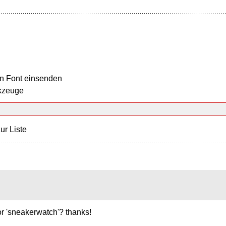
n Font einsenden
kzeuge
ur Liste
or 'sneakerwatch'? thanks!