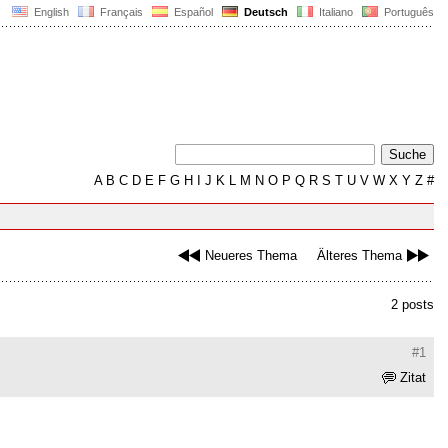
English
Français
Español
Deutsch
Italiano
Português
A
B
C
D
E
F
G
H
I
J
K
L
M
N
O
P
Q
R
S
T
U
V
W
X
Y
Z
#
Neueres Thema
Älteres Thema
2 posts
#1
Zitat