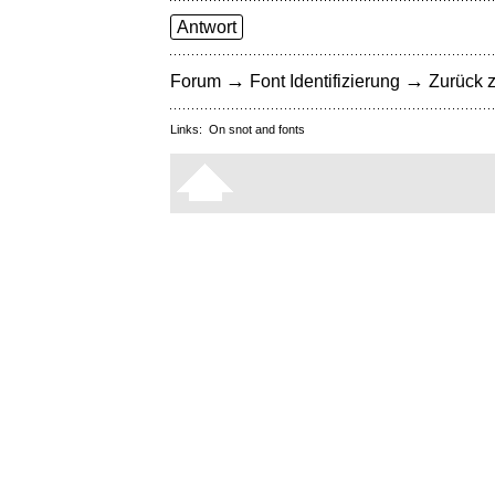
Antwort
→
→
Forum
Font Identifizierung
Zurück z
Links:
On snot and fonts