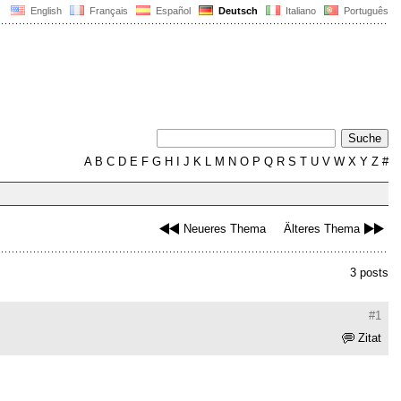
English
Français
Español
Deutsch
Italiano
Português
A
B
C
D
E
F
G
H
I
J
K
L
M
N
O
P
Q
R
S
T
U
V
W
X
Y
Z
#
Neueres Thema
Älteres Thema
3 posts
#1
Zitat