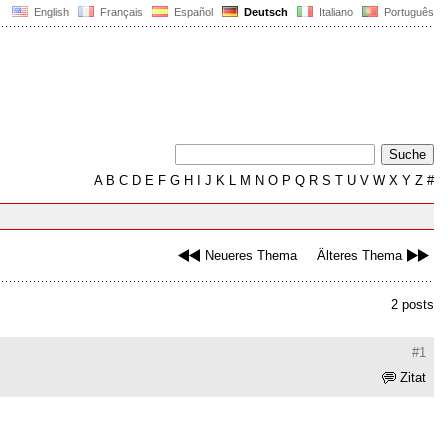
English
Français
Español
Deutsch
Italiano
Português
A
B
C
D
E
F
G
H
I
J
K
L
M
N
O
P
Q
R
S
T
U
V
W
X
Y
Z
#
Neueres Thema
Älteres Thema
2 posts
#1
Zitat