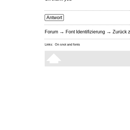
Antwort
→
→
Forum
Font Identifizierung
Zurück z
Links:
On snot and fonts