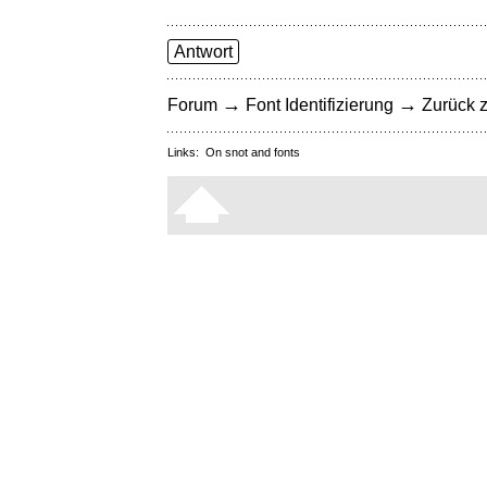
Antwort
→
→
Forum
Font Identifizierung
Zurück z
Links:
On snot and fonts