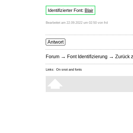
Identifizierter Font:
Blair
Bearbeitet am 22.09.2022 um 02:50 von frd
Antwort
→
→
Forum
Font Identifizierung
Zurück z
Links:
On snot and fonts