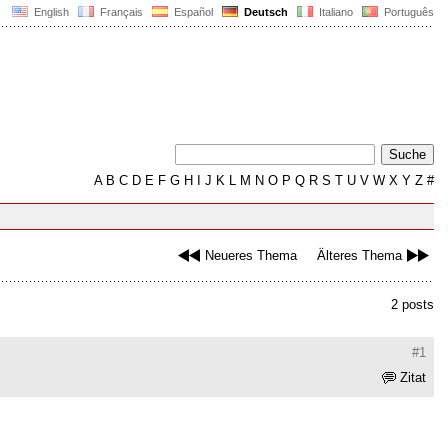
English
Français
Español
Deutsch
Italiano
Português
A
B
C
D
E
F
G
H
I
J
K
L
M
N
O
P
Q
R
S
T
U
V
W
X
Y
Z
#
Neueres Thema
Älteres Thema
2 posts
#1
Zitat