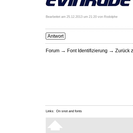
Bearbeitet am 25.12.2013 um 21:20 von Rodolphe
Antwort
→
→
Forum
Font Identifizierung
Zurück z
Links:
On snot and fonts