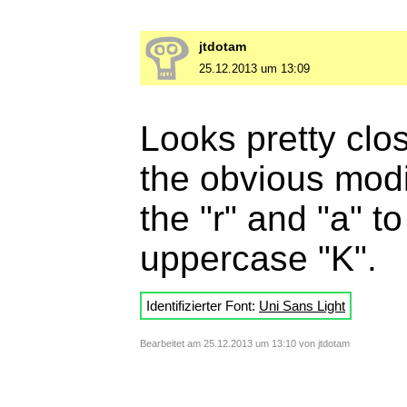
jtdotam
25.12.2013 um 13:09
Looks pretty clo
the obvious modif
the "r" and "a" t
uppercase "K".
Identifizierter Font:
Uni Sans Light
Bearbeitet am 25.12.2013 um 13:10 von jtdotam