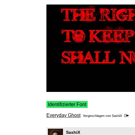
Identifizierter Font
Everyday Ghost
Vorgeschlagen von
SashiX
SashiX