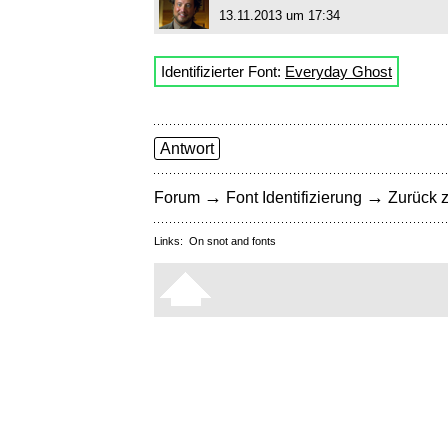
13.11.2013 um 17:34
Identifizierter Font:
Everyday Ghost
Antwort
→
→
Forum
Font Identifizierung
Zurück z
Links:
On snot and fonts