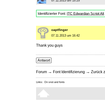
07.11.2013 um 15:25
Identifizierter Font:
ITC Edwardian Script Alt
captfinger
07.11.2013 um 16:42
Thank you guys
Antwort
→
→
Forum
Font Identifizierung
Zurück z
Links:
On snot and fonts