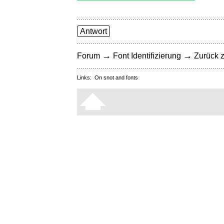
Antwort
→
→
Forum
Font Identifizierung
Zurück z
Links:
On snot and fonts